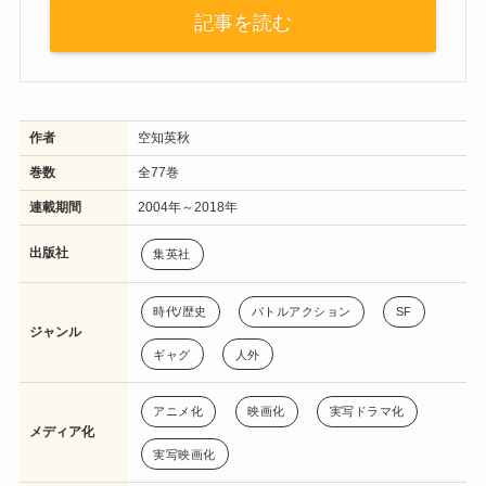
記事を読む
作者
空知英秋
巻数
全77巻
連載期間
2004年～2018年
出版社
集英社
時代/歴史
バトルアクション
SF
ジャンル
ギャグ
人外
アニメ化
映画化
実写ドラマ化
メディア化
実写映画化