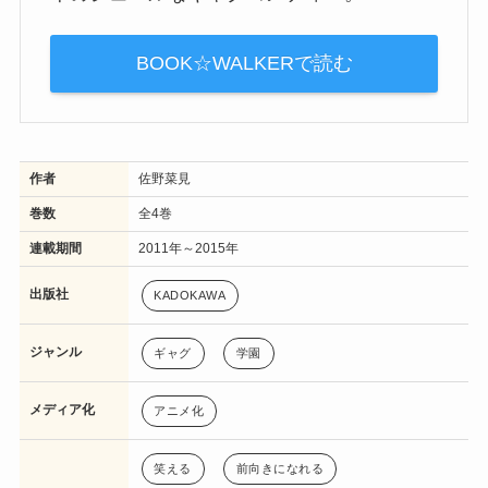
BOOK☆WALKERで読む
作者
佐野菜見
巻数
全4巻
連載期間
2011年～2015年
出版社
KADOKAWA
ジャンル
ギャグ
学園
メディア化
アニメ化
笑える
前向きになれる