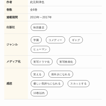
作者
此元和津也
巻数
全8巻
連載期間
2013年～2017年
出版社
秋田書店
学園
コメディー
ギャグ
ジャンル
ヒューマン
メディア化
実写ドラマ化
実写映画化
笑える
前向きになれる
感想
優しい気持ちになれる
スカッとする
10巻以内