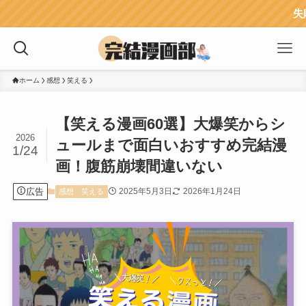
失敗しない！漫
ホーム
感想
笑える
【笑える漫画60選】大爆笑からシ
2026
ュールまで面白いおすすめ完結漫
1/24
画！腹筋崩壊間違いない
広告
2025年5月3日
2026年1月24日
感想
笑える