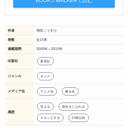
BOOK☆WALKERで読む
作者
増田こうすけ
巻数
全15巻
連載期間
2000年～2015年
出版社
集英社
ジャンル
ギャグ
メディア化
アニメ化
舞台化
笑える
前向きになれる
感想
スカッとする
20巻以内