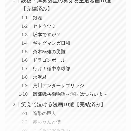
鉄板！爆笑必至の笑える王道漫画10選
【完結済み】
銀魂
セトウツミ
坂本ですが？
ギャグマンガ日和
斉木楠雄の災難
ドラゴンボール
行け！稲中卓球部
永沢君
荒川アンダーザブリッジ
磯部磯兵衛物語～浮世はつらいよ～
笑えて泣ける漫画10選【完結済み】
進撃の巨人
赤ちゃんと僕
こどものおもちゃ