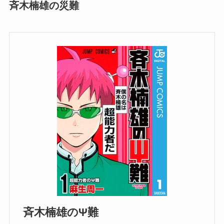
斉木楠雄の災難
斉木楠雄のΨ難