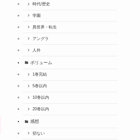
時代/歴史
学園
異世界・転生
アングラ
人外
ボリューム
1巻完結
5巻以内
10巻以内
20巻以内
感想
切ない