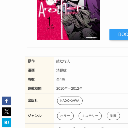
BO
原作
綾辻行人
漫画
清原紘
巻数
全4巻
連載期間
2010年～2012年
出版社
KADOKAWA
ジャンル
ホラー
ミステリー
学園