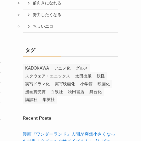
前向きになれる
努力したくなる
ちょいエロ
タグ
KADOKAWA
アニメ化
グルメ
スクウェア・エニックス
太田出版
妖怪
実写ドラマ化
実写映画化
小学館
映画化
漫画賞受賞
白泉社
秋田書店
舞台化
講談社
集英社
Recent Posts
漫画『ワンダーランド』人間が突然小さくなっ
た世界！？パニックサバイバル！！【レビュ