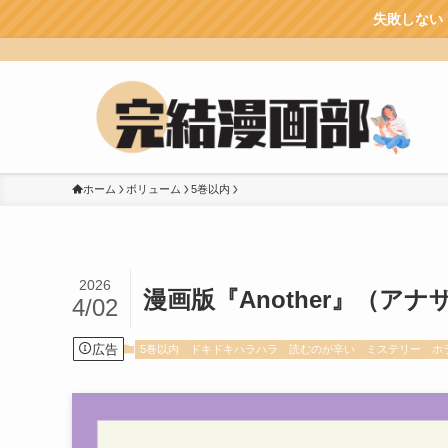
失敗しない！漫画を読むのに
ホーム
ボリューム
5巻以内
2026
漫画版『Another』（ア
4/02
広告
5巻以内
ドキドキハラハラ
読むのが辛い
ミステリー
ホ