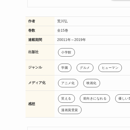
作者
荒川弘
巻数
全15巻
連載期間
20011年～2019年
出版社
小学館
ジャンル
学園
グルメ
ヒューマン
メディア化
アニメ化
映画化
笑える
前向きになれる
優しい
感想
漫画賞受賞