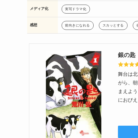
メディア化
実写ドラマ化
感想
前向きになれる
スカッとする
銀の匙 S
舞台は北
がら、朝
まえよう
におびえ