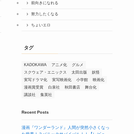
前向きになれる
努力したくなる
ちょいエロ
タグ
KADOKAWA
アニメ化
グルメ
スクウェア・エニックス
太田出版
妖怪
実写ドラマ化
実写映画化
小学館
映画化
漫画賞受賞
白泉社
秋田書店
舞台化
講談社
集英社
Recent Posts
漫画『ワンダーランド』人間が突然小さくなっ
た世界！？パニックサバイバル！！【レビュ