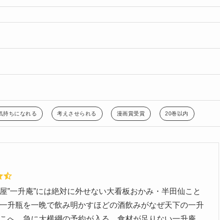
気持ちになれる
考えさせられる
漫画賞受賞
20巻以内
屋”一升庵”には絶対に外せない大看板おかみ・半田仙こと
一升瓶を一晩で飲み明かすほどの酒飲みがなぜ天下の一升
こへ、急に大横綱の予約が入る。食材が足りない一升庵。