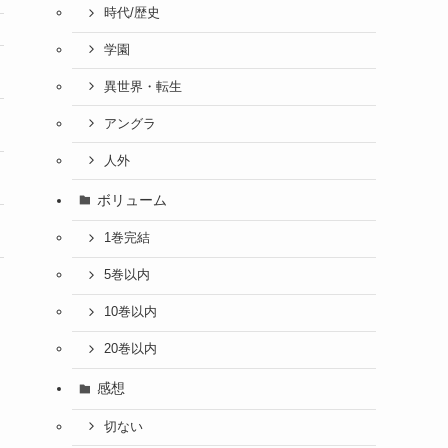
時代/歴史
学園
異世界・転生
アングラ
人外
ボリューム
1巻完結
5巻以内
10巻以内
20巻以内
感想
切ない