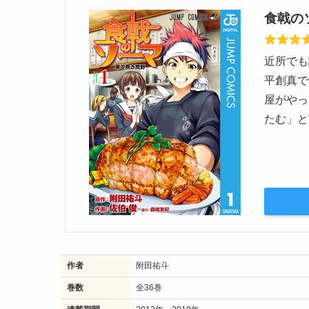
食戟の
近所でも
平創真で
屋がやっ
たむ」と
作者
附田祐斗
巻数
全36巻