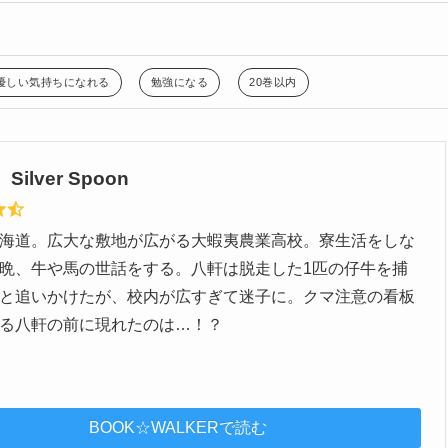
優しい気持ちになれる
勉強になる
20巻以内
ilver Spoon
海道。広大な敷地が広がる大蝦夷農業高校。寮生活をしな
晩、牛や馬の世話をする。八軒は脱走した1匹の仔牛を捕
と追いかけたが、校内が広すぎて迷子に。クマ注意の看板
る八軒の前に現れたのは…！？
BOOK☆WALKERで読む