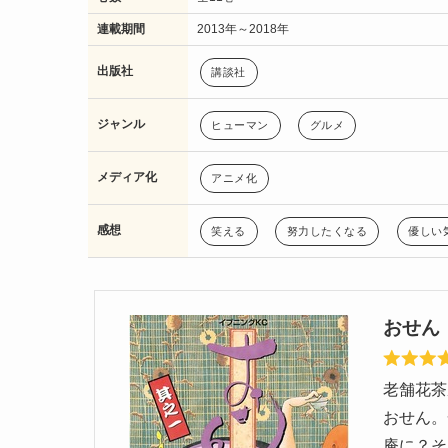
連載期間
2013年～2018年
出版社
講談社
ジャンル
ヒューマン
グルメ
メディア化
アニメ化
感想
笑える
努力したくなる
優しい
おせん
老舗花茶
おせん。
庵に？そ