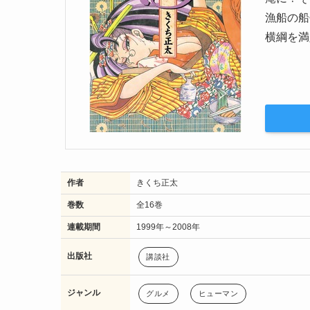
漁船の船
横綱を満
作者
きくち正太
巻数
全16巻
連載期間
1999年～2008年
出版社
講談社
ジャンル
グルメ
ヒューマン