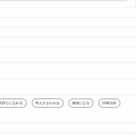
気持ちになれる
考えさせられる
勉強になる
20巻以内