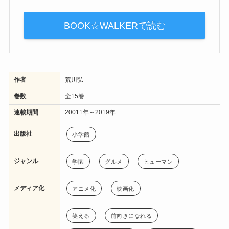
BOOK☆WALKERで読む
作者
荒川弘
巻数
全15巻
連載期間
20011年～2019年
出版社
小学館
ジャンル
学園
グルメ
ヒューマン
メディア化
アニメ化
映画化
笑える
前向きになれる