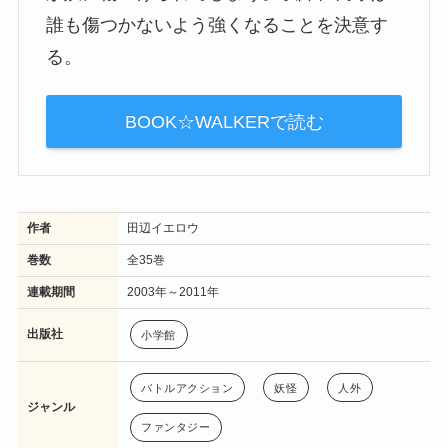
誰も傷つかないよう強くなることを決意す
る。
BOOK☆WALKERで読む
作者
田辺イエロウ
巻数
全35巻
連載期間
2003年～2011年
出版社
小学館
バトルアクション
妖怪
人外
ジャンル
ファンタジー