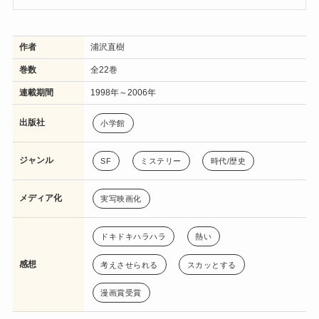
作者
浦沢直樹
巻数
全22巻
連載期間
1998年～2006年
出版社
小学館
ジャンル
SF
ミステリー
時代/歴史
メディア化
実写映画化
ドキドキハラハラ
熱い
感想
考えさせられる
スカッとする
漫画賞受賞