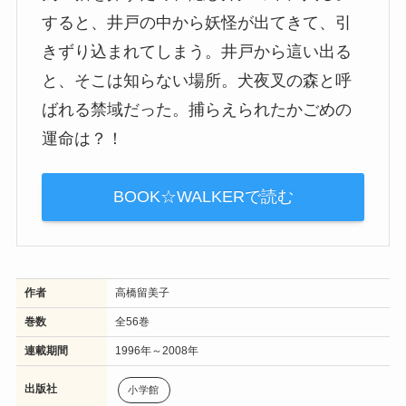
すると、井戸の中から妖怪が出てきて、引
きずり込まれてしまう。井戸から這い出る
と、そこは知らない場所。犬夜叉の森と呼
ばれる禁域だった。捕らえられたかごめの
運命は？！
BOOK☆WALKERで読む
作者
高橋留美子
巻数
全56巻
連載期間
1996年～2008年
出版社
小学館