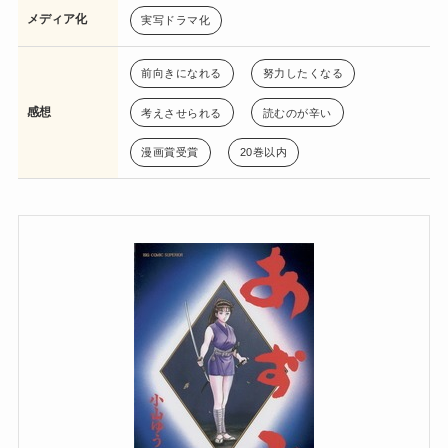
メディア化
実写ドラマ化
前向きになれる
努力したくなる
感想
考えさせられる
読むのが辛い
漫画賞受賞
20巻以内