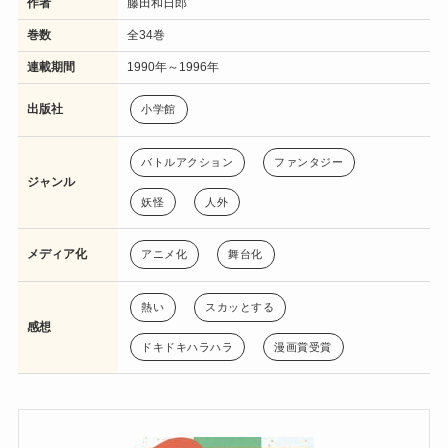
作者
藤田和日郎
巻数
全34巻
連載期間
1990年～1996年
出版社
小学館
バトルアクション
ファンタジー
ジャンル
妖怪
人外
メディア化
アニメ化
舞台化
熱い
スカッとする
感想
ドキドキハラハラ
漫画賞受賞