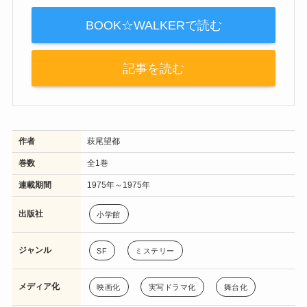
BOOK☆WALKERで読む
記事を読む
作者
萩尾望都
巻数
全1巻
連載期間
1975年～1975年
出版社
小学館
ジャンル
SF
ミステリー
メディア化
映画化
実写ドラマ化
舞台化