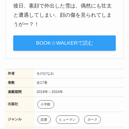
後日、素顔で外出した雪は、偶然にも壮太
と遭遇してしまい、顔の傷を見られてしま
うがー？！
BOOK☆WALKERで読む
作者
をのひなお
巻数
全17巻
連載期間
2019年～2024年
出版社
小学館
ジャンル
恋愛
ヒューマン
ダーク