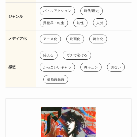
バトルアクション
時代/歴史
ジャンル
異世界・転生
妖怪
人外
メディア化
アニメ化
映画化
舞台化
笑える
ガチで泣ける
感想
かっこいいキャラ
胸キュン
切ない
漫画賞受賞