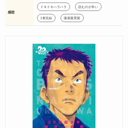
ドキドキハラハラ
読むのが辛い
感想
1巻完結
漫画賞受賞