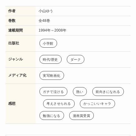
作者
小山ゆう
巻数
全48巻
連載期間
1994年～2008年
出版社
小学館
ジャンル
時代/歴史
ダーク
メディア化
実写映画化
ガチで泣ける
熱い
前向きになれる
感想
考えさせられる
かっこいいキャラ
勉強になる
漫画賞受賞