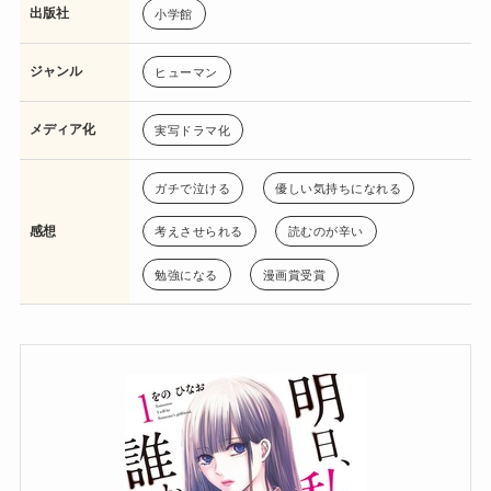
出版社
小学館
ジャンル
ヒューマン
メディア化
実写ドラマ化
ガチで泣ける
優しい気持ちになれる
感想
考えさせられる
読むのが辛い
勉強になる
漫画賞受賞