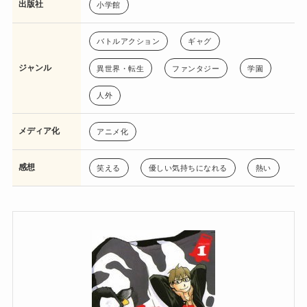
出版社
小学館
バトルアクション
ギャグ
ジャンル
異世界・転生
ファンタジー
学園
人外
メディア化
アニメ化
感想
笑える
優しい気持ちになれる
熱い