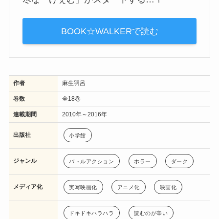
BOOK☆WALKERで読む
作者
麻生羽呂
巻数
全18巻
連載期間
2010年～2016年
出版社
小学館
ジャンル
バトルアクション
ホラー
ダーク
メディア化
実写映画化
アニメ化
映画化
ドキドキハラハラ
読むのが辛い