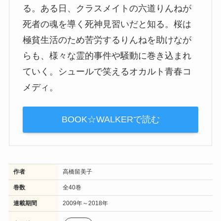
る。ある日、クラスメイトの六道りんねが
死者の魂を導く死神見習いだと知る。桜は
極貧生活のため苦労するりんねを助けなが
らも、様々な霊的事件や騒動に巻き込まれ
ていく。シュールで笑えるオカルト青春コ
メディ。
BOOK☆WALKERで読む
作者
高橋留美子
巻数
全40巻
連載期間
2009年～2018年