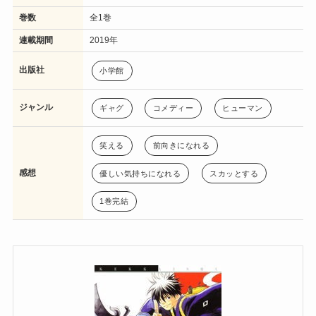
巻数
全1巻
連載期間
2019年
出版社
小学館
ジャンル
ギャグ
コメディー
ヒューマン
笑える
前向きになれる
感想
優しい気持ちになれる
スカッとする
1巻完結