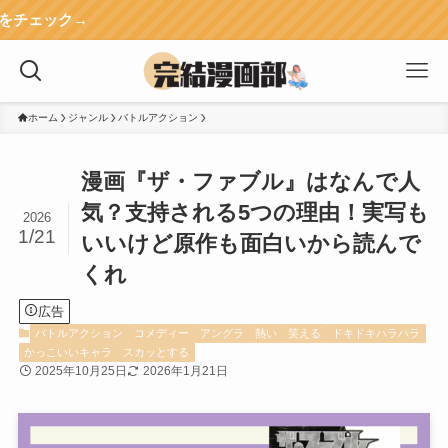
失敗
ホーム
ジャンル
バトルアクション
漫画『ザ・ファブル』はなんで人
気？支持される5つの理由！実写も
2026
1/21
いいけど原作も面白いから読んで
くれ
広告
バトルアクション
コメディー
アングラ
熱い
笑える
ドキドキハラハラ
かっこいいキャラ
スカッとする
2025年10月25日
2026年1月21日