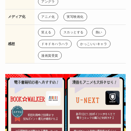
アングラ
メディア化
アニメ化
実写映画化
笑える
スカッとする
熱い
感想
ドキドキハラハラ
かっこいいキャラ
漫画賞受賞