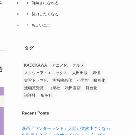
ュ
前向きになれる
努力したくなる
ちょいエロ
タグ
KADOKAWA
アニメ化
グルメ
紹
スクウェア・エニックス
太田出版
妖怪
実写ドラマ化
実写映画化
小学館
映画化
漫画賞受賞
白泉社
秋田書店
舞台化
講談社
集英社
Recent Posts
漫画『ワンダーランド』人間が突然小さくなっ
た世界！？パニックサバイバル！！【レビュ