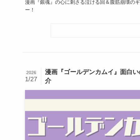
漫画『銀魂』の心に刺さる泣ける回＆腹筋崩壊のギ
ー！
漫画『ゴールデンカムイ』面白い
2026
1/27
介