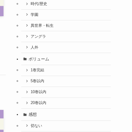
時代/歴史
学園
異世界・転生
アングラ
人外
ボリューム
1巻完結
5巻以内
10巻以内
20巻以内
感想
切ない