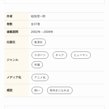
作者
稲垣理一郎
巻数
全37巻
連載期間
2002年～2009年
出版社
集英社
スポーツ
ギャグ
ヒューマン
ジャンル
学園
メディア化
アニメ化
感想
熱い
前向きになれる