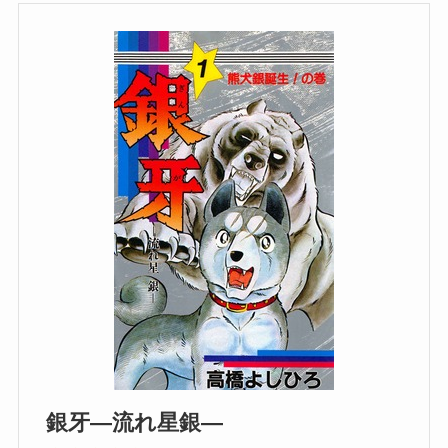
銀牙―流れ星銀―