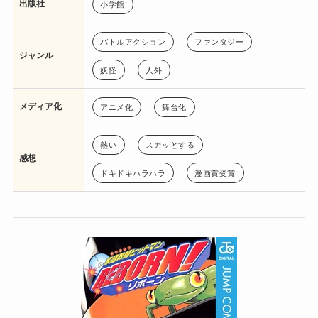
出版社
小学館
バトルアクション
ファンタジー
ジャンル
妖怪
人外
メディア化
アニメ化
舞台化
熱い
スカッとする
感想
ドキドキハラハラ
漫画賞受賞