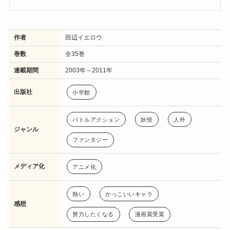
作者
田辺イエロウ
巻数
全35巻
連載期間
2003年～2011年
出版社
小学館
バトルアクション
妖怪
人外
ジャンル
ファンタジー
メディア化
アニメ化
熱い
かっこいいキャラ
感想
努力したくなる
漫画賞受賞