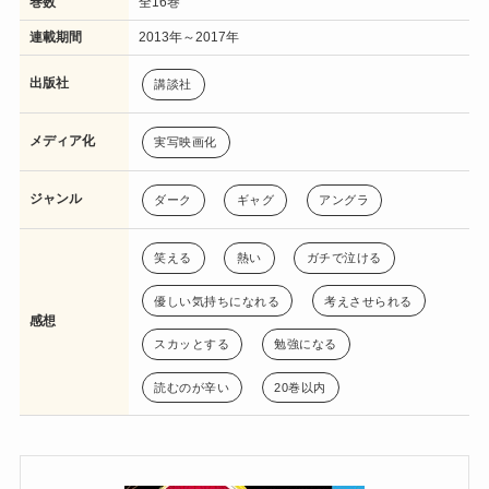
巻数
全16巻
連載期間
2013年～2017年
出版社
講談社
メディア化
実写映画化
ジャンル
ダーク
ギャグ
アングラ
笑える
熱い
ガチで泣ける
優しい気持ちになれる
考えさせられる
感想
スカッとする
勉強になる
読むのが辛い
20巻以内