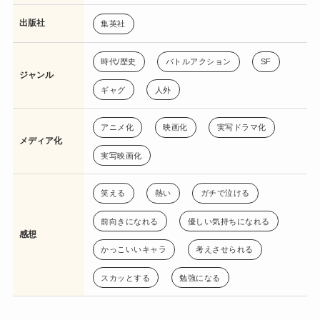
出版社
集英社
時代/歴史
バトルアクション
SF
ジャンル
ギャグ
人外
アニメ化
映画化
実写ドラマ化
メディア化
実写映画化
笑える
熱い
ガチで泣ける
前向きになれる
優しい気持ちになれる
感想
かっこいいキャラ
考えさせられる
スカッとする
勉強になる