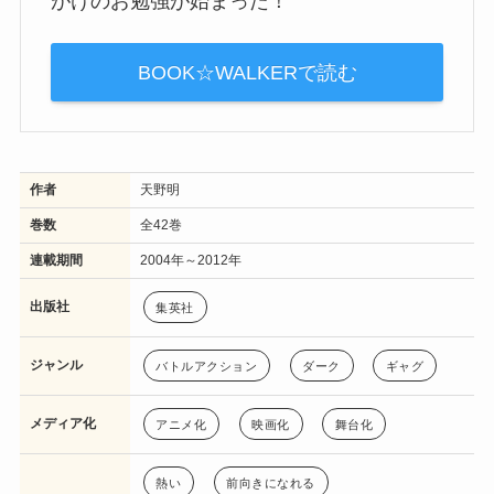
がけのお勉強が始まった！
BOOK☆WALKERで読む
作者
天野明
巻数
全42巻
連載期間
2004年～2012年
出版社
集英社
ジャンル
バトルアクション
ダーク
ギャグ
メディア化
アニメ化
映画化
舞台化
熱い
前向きになれる