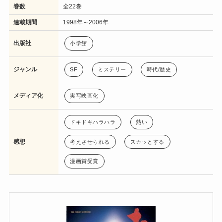
巻数
全22巻
連載期間
1998年～2006年
出版社
小学館
ジャンル
SF
ミステリー
時代/歴史
メディア化
実写映画化
ドキドキハラハラ
熱い
感想
考えさせられる
スカッとする
漫画賞受賞