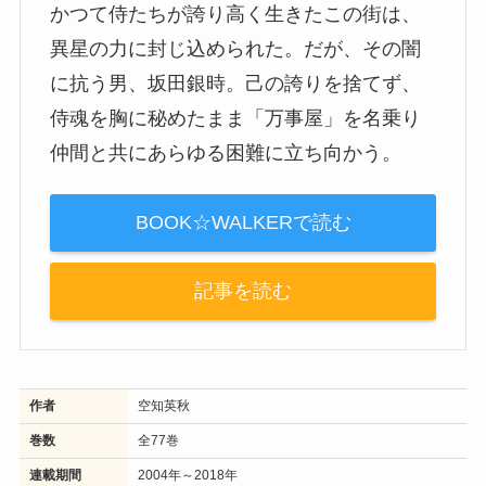
かつて侍たちが誇り高く生きたこの街は、
異星の力に封じ込められた。だが、その闇
に抗う男、坂田銀時。己の誇りを捨てず、
侍魂を胸に秘めたまま「万事屋」を名乗り
仲間と共にあらゆる困難に立ち向かう。
BOOK☆WALKERで読む
記事を読む
作者
空知英秋
巻数
全77巻
連載期間
2004年～2018年