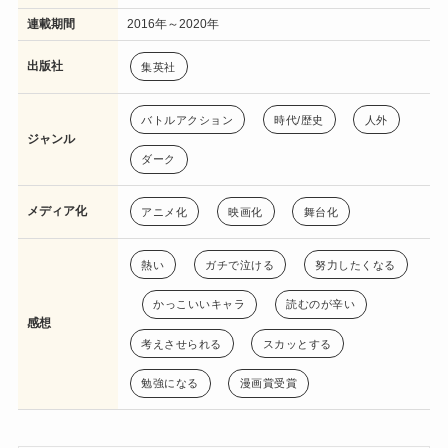
連載期間
2016年～2020年
出版社
集英社
バトルアクション
時代/歴史
人外
ジャンル
ダーク
メディア化
アニメ化
映画化
舞台化
熱い
ガチで泣ける
努力したくなる
かっこいいキャラ
読むのが辛い
感想
考えさせられる
スカッとする
勉強になる
漫画賞受賞