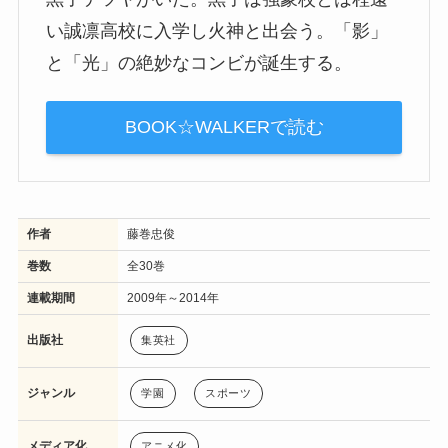
い誠凛高校に入学し火神と出会う。「影」
と「光」の絶妙なコンビが誕生する。
BOOK☆WALKERで読む
作者
藤巻忠俊
巻数
全30巻
連載期間
2009年～2014年
出版社
集英社
ジャンル
学園
スポーツ
メディア化
アニメ化