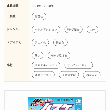
連載期間
1994年～2010年
出版社
集英社
ジャンル
バトルアクション
時代/歴史
人外
メディア化
アニメ化
舞台化
熱い
ガチで泣ける
感想
ドキドキハラハラ
かっこいいキャラ
スカッとする
漫画賞受賞
20巻以内