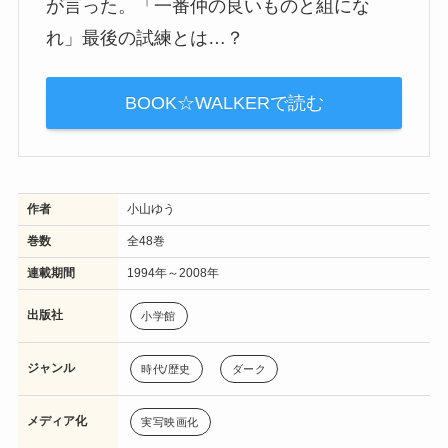
が言った。「一番仲の良いものと組にな
れ」最後の試練とは…？
BOOK☆WALKERで読む
作者
小山ゆう
巻数
全48巻
連載期間
1994年～2008年
出版社
小学館
ジャンル
時代/歴史
ダーク
メディア化
実写映画化