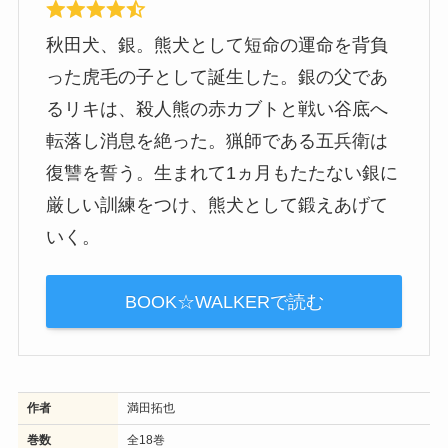
秋田犬、銀。熊犬として短命の運命を背負
った虎毛の子として誕生した。銀の父であ
るリキは、殺人熊の赤カブトと戦い谷底へ
転落し消息を絶った。猟師である五兵衛は
復讐を誓う。生まれて1ヵ月もたたない銀に
厳しい訓練をつけ、熊犬として鍛えあげて
いく。
BOOK☆WALKERで読む
作者
満田拓也
巻数
全18巻