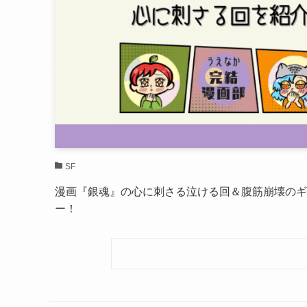
SF
漫画『銀魂』の心に刺さる泣ける回＆腹筋崩壊のギ
ー！