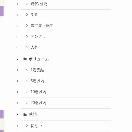
時代/歴史
学園
異世界・転生
アングラ
人外
ボリューム
1巻完結
5巻以内
10巻以内
20巻以内
感想
切ない