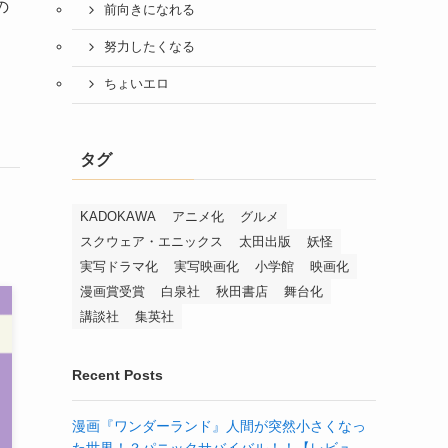
の
前向きになれる
努力したくなる
ちょいエロ
タグ
KADOKAWA
アニメ化
グルメ
スクウェア・エニックス
太田出版
妖怪
実写ドラマ化
実写映画化
小学館
映画化
漫画賞受賞
白泉社
秋田書店
舞台化
講談社
集英社
Recent Posts
漫画『ワンダーランド』人間が突然小さくなっ
た世界！？パニックサバイバル！！【レビュ