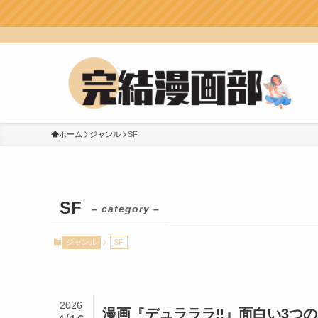
失敗しない！漫
ホーム
ジャンル
SF
SF
– category –
ジャンル
SF
2026
漫画『デュラララ‼』面白い3つの