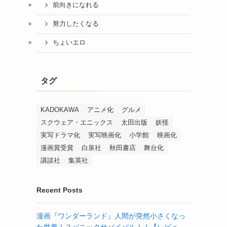
前向きになれる
努力したくなる
ちょいエロ
タグ
KADOKAWA
アニメ化
グルメ
スクウェア・エニックス
太田出版
妖怪
実写ドラマ化
実写映画化
小学館
映画化
漫画賞受賞
白泉社
秋田書店
舞台化
講談社
集英社
Recent Posts
漫画『ワンダーランド』人間が突然小さくなっ
た世界！？パニックサバイバル！！【レビュ