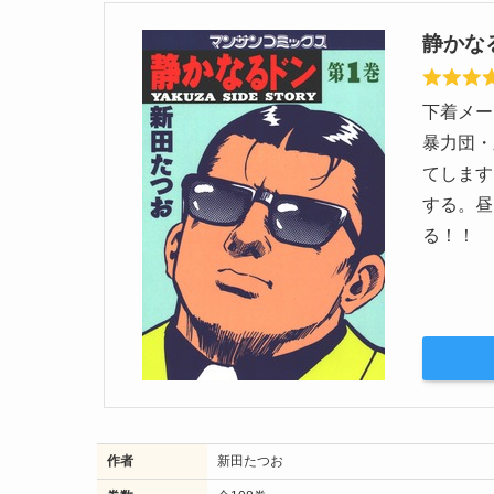
静かな
下着メー
暴力団・
てします
する。昼
る！！
作者
新田たつお