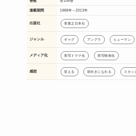
巻数
全108巻
連載期間
1988年～2013年
出版社
実業之日本社
ジャンル
ギャグ
アングラ
ヒューマン
メディア化
実写ドラマ化
実写映画化
感想
笑える
前向きになれる
スカッ