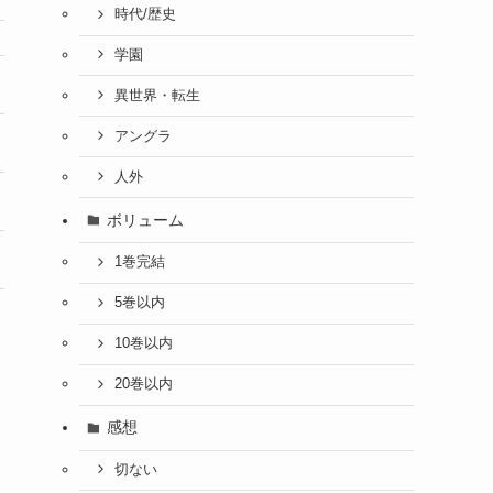
時代/歴史
学園
異世界・転生
アングラ
人外
ボリューム
1巻完結
5巻以内
10巻以内
20巻以内
感想
切ない