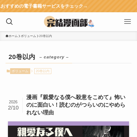
の電子書籍サービスをチェック→
ホーム
ボリューム
20巻以内
20巻以内
– category –
ボリューム
20巻以内
漫画『親愛なる僕へ殺意をこめて』怖い
2026
のに面白い！読むのがつらいのにやめら
2/10
れない理由