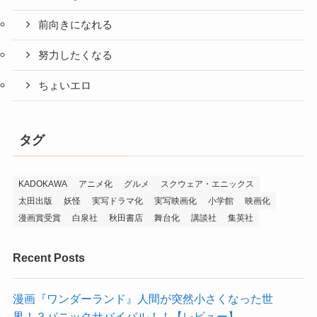
前向きになれる
努力したくなる
ちょいエロ
タグ
KADOKAWA
アニメ化
グルメ
スクウェア・エニックス
太田出版
妖怪
実写ドラマ化
実写映画化
小学館
映画化
漫画賞受賞
白泉社
秋田書店
舞台化
講談社
集英社
Recent Posts
漫画『ワンダーランド』人間が突然小さくなった世
界！？パニックサバイバル！！【レビュー】