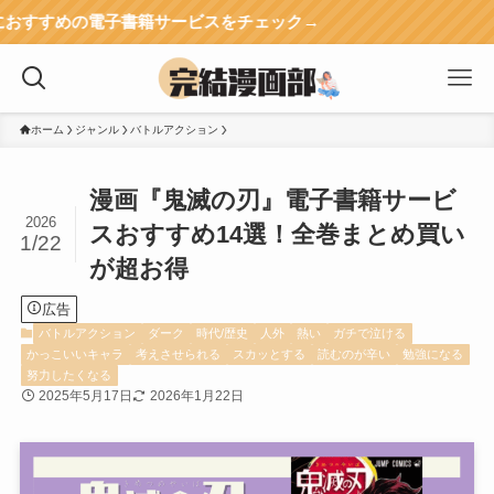
電子書籍サービスをチェック→
ホーム
ジャンル
バトルアクション
漫画『鬼滅の刃』電子書籍サービ
2026
スおすすめ14選！全巻まとめ買い
1/22
が超お得
広告
バトルアクション
ダーク
時代/歴史
人外
熱い
ガチで泣ける
かっこいいキャラ
考えさせられる
スカッとする
読むのが辛い
勉強になる
努力したくなる
2025年5月17日
2026年1月22日