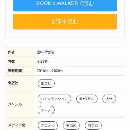
BOOK☆WALKERで読む
記事を読む
作者
吾峠呼世晴
巻数
全23巻
連載期間
2016年～2020年
出版社
集英社
バトルアクション
時代/歴史
人外
ジャンル
ダーク
メディア化
アニメ化
映画化
舞台化