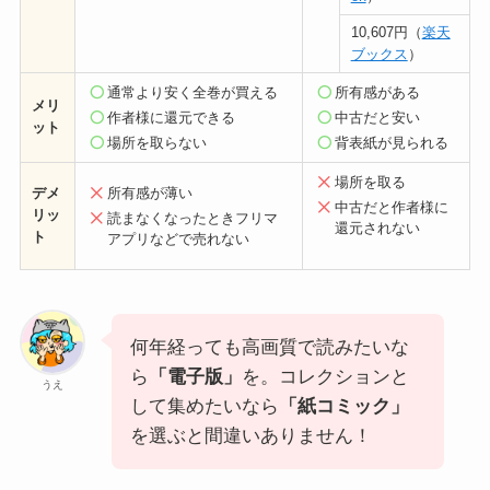
10,607円（
楽天
ブックス
）
通常より安く全巻が買える
所有感がある
メリ
作者様に還元できる
中古だと安い
ット
場所を取らない
背表紙が見られる
場所を取る
デメ
所有感が薄い
中古だと作者様に
リッ
読まなくなったときフリマ
還元されない
ト
アプリなどで売れない
何年経っても高画質で読みたいな
ら
「電子版」
を。コレクションと
うえ
して集めたいなら
「紙コミック」
を選ぶと間違いありません！