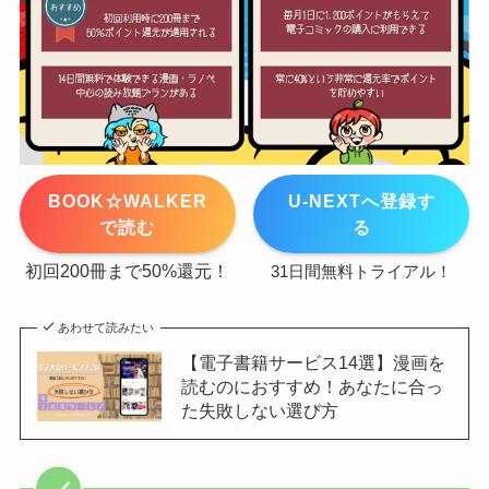
BOOK☆WALKER
U-NEXTへ登録す
で読む
る
初回200冊まで50%還元！
31日間無料トライアル！
あわせて読みたい
【電子書籍サービス14選】漫画を
読むのにおすすめ！あなたに合っ
た失敗しない選び方