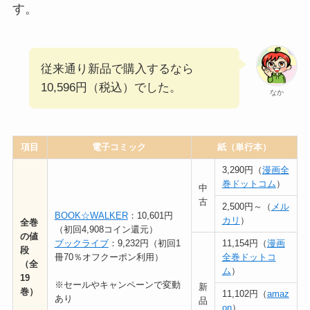
す。
従来通り新品で購入するなら
10,596円（税込）でした。
なか
項目
電子コミック
紙（単行本）
3,290円（
漫画全
巻ドットコム
）
中
古
2,500円～（
メル
BOOK☆WALKER
：10,601円
カリ
）
全巻
（初回4,908コイン還元）
の値
ブックライブ
：9,232円（初回1
11,154円（
漫画
段
冊70％オフクーポン利用）
全巻ドットコ
（全
ム
）
19
※セールやキャンペーンで変動
新
巻）
11,102円（
amaz
あり
品
on
）