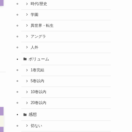
時代/歴史
学園
異世界・転生
アングラ
人外
ボリューム
1巻完結
5巻以内
10巻以内
20巻以内
感想
切ない