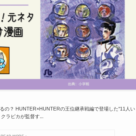
あるの？ HUNTER×HUNTERの王位継承戦編で登場した“11人い
クラピカが監督す...