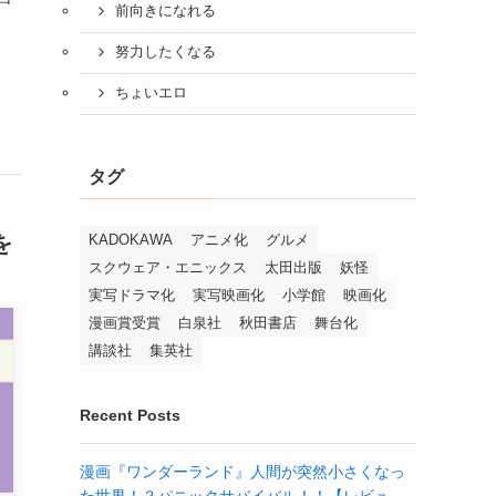
前向きになれる
努力したくなる
ちょいエロ
タグ
を
KADOKAWA
アニメ化
グルメ
スクウェア・エニックス
太田出版
妖怪
実写ドラマ化
実写映画化
小学館
映画化
漫画賞受賞
白泉社
秋田書店
舞台化
講談社
集英社
Recent Posts
漫画『ワンダーランド』人間が突然小さくなっ
た世界！？パニックサバイバル！！【レビュ